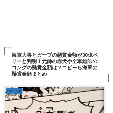
海軍大将とガープの懸賞金額が30億ベ
リーと判明！元帥の赤犬や全軍総帥の
コングの懸賞金額は？コビーら海軍の
懸賞金額まとめ
ONE PIECE