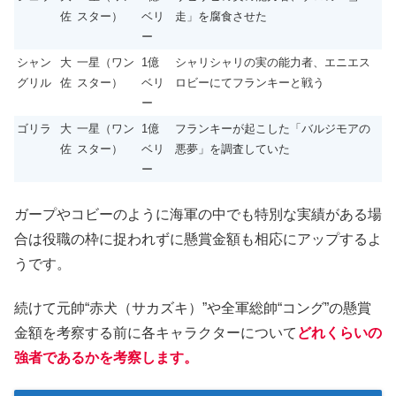
佐
スター）
ベリ
走」を腐食させた
ー
シャン
大
一星（ワン
1億
シャリシャリの実の能力者、エニエス
グリル
佐
スター）
ベリ
ロビーにてフランキーと戦う
ー
ゴリラ
大
一星（ワン
1億
フランキーが起こした「バルジモアの
佐
スター）
ベリ
悪夢」を調査していた
ー
ガープやコビーのように海軍の中でも特別な実績がある場
合は役職の枠に捉われずに懸賞金額も相応にアップするよ
うです。
続けて元帥“赤犬（サカズキ）”や全軍総帥“コング”の懸賞
金額を考察する前に各キャラクターについて
どれくらいの
強者であるかを考察します。