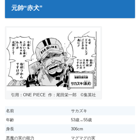
元帥“赤犬”
引用：ONE PIECE 作：尾田栄一郎 ©️集英社
名前
サカズキ
年齢
53歳→55歳
身長
306cm
悪魔の実の能力
マグマグの実