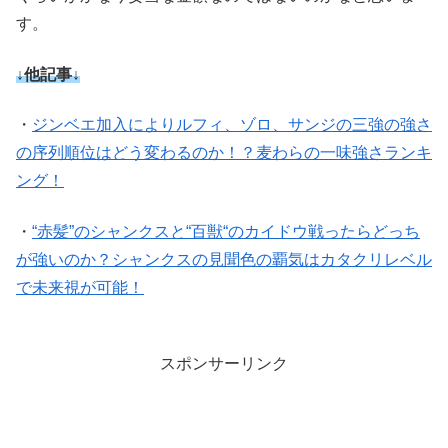
す。
↓他記事↓
・
ジンベエ加入によりルフィ、ゾロ、サンジの三強の強さ
の序列順位はどう変わるのか！？麦わらの一味強さランキ
ング！
・
“赤髪”のシャンクスと“百獣“のカイドウ戦ったらどっち
が強いのか？シャンクスの見聞色の覇気はカタクリレベル
で未来視が可能！
スポンサーリンク