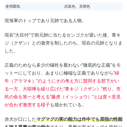
使用覇気
武装色、見聞色
現海軍のトップであり元帥である人物。
現在“大目付“で前元帥に当たるセンゴクが退いた後、青キ
ジ（クザン）との激突を制したのち、現在の元帥となりま
した。
正義のためなら多少の犠牲を厭わない“徹底的な正義”をモ
ットーにしており、あまりに極端な正義でありながら
“緑
牛（アラマキ）”のようにその考え方に賛同する部下がい
る一方、大喧嘩を繰り広げた“青キジ（クザン）”然り、市
民の命を第一と考える“藤虎（イッショウ）“とは度々意見
が合わず激突する様子
も描かれている。
赤犬が口にした
マグマグの実の能力は作中でも屈指の性能