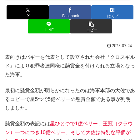
X
Facebook
はてブ
LINE
コピー
2023.07.24
表向きはバギーを代表として設立された会社『クロスギル
ド』により犯罪者達同様に懸賞金を付けられる立場となっ
た海軍。
最初に懸賞金額が明らかになったのは海軍本部の大佐であ
るコビーで星5つで5億ベリーの懸賞金額である事が判明
しました。
懸賞金額の表記には
星ひとつで1億ベリー、王冠（クラウ
ン）一つにつき10億ベリー、そして大佐は特別な評価が