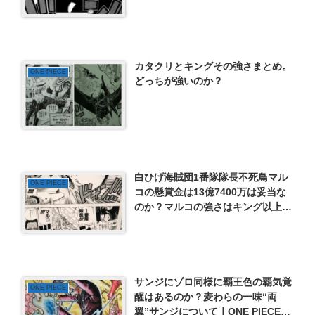
ゼの実？強さ考察
カタクリとキングその強さまとめ。
ONE PIECE
どっちが強いのか？
白ひげ海賊団1番隊隊長不死鳥マル
ONE PIECE
コの懸賞金は13億7400万は妥当な
のか？マルコの強さはキング以上？
ビッグ・マムや大将との戦闘から強
さを考察！
サンジにゾロ同様に覇王色の覇気覚
ONE PIECE
醒はあるのか？麦わらの一味“両
翼”サンジについて｜ONE PIECE考