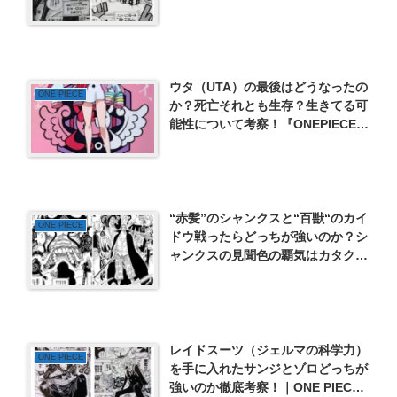
ウタ（UTA）の最後はどうなったの
ONE PIECE
か？死亡それとも生存？生きてる可
能性について考察！『ONEPIECE
FILM RED（ワンピース フィルムレ
ッド）』
“赤髪”のシャンクスと“百獣“のカイ
ONE PIECE
ドウ戦ったらどっちが強いのか？シ
ャンクスの見聞色の覇気はカタクリ
レベルで未来視が可能！
レイドスーツ（ジェルマの科学力）
ONE PIECE
を手に入れたサンジとゾロどっちが
強いのか徹底考察！｜ONE PIECE