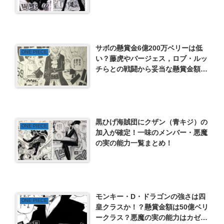
強さ考察
サボの懸賞金6億200万ベリーは低
ONE PIECE
い？藤虎やバージェス，ロブ・ルッ
チらとの戦闘から妥当な懸賞金額を
予想！
黒ひげ海賊団にクザン（青キジ）の
ONE PIECE
加入が確定！一味のメンバー・悪魔
の実の能力一覧まとめ！
モンキー・D・ドラゴンの強さは四
ONE PIECE
皇クラスか！？懸賞金額は50億ベリ
ークラス？悪魔の実の能力はカゼカ