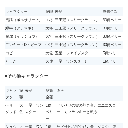
キャラクター
役職
表記
懸賞金額
黄猿（ボルサリーノ）
大将
三王冠（スリークラウン）
30億ベリー
緑牛（アラマキ）
大将
三王冠（スリークラウン）
30億ベリー
藤虎（イッショウ）
大将
三王冠（スリークラウン）
30億ベリー
モンキー・D・ガープ
中将
三王冠（スリークラウン）
30億ベリー
コビー
大佐
五星（ファイブスター）
5億ベリー
たしぎ
大佐
一星（ワンスター）
1億ベリー
●その他キャラクター
キャラ
役
表記
懸賞
備考
クター
職
金額
ヘリー
大
一星（ワン
1億
ベリベリの実の能力者、エニエスロビ
グッド
佐
スター）
ベリ
ーにてフランキーと戦う
ー
シュウ
大
一星（ワン
1億
サビサビの実の能力者、ゾロの「雪