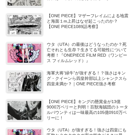
【ONE PIECE】マザーフレイムによる地震
と海面１m上昇はなぜ起こったのか？
【ONE PIECE1089話考察】
ウタ（UTA）の最後はどうなったのか？死
亡それとも生存？生きてる可能性について
考察！『ONEPIECE FILM RED（ワンピー
ス フィルムレッド）』
海軍大将“緑牛”が強すぎる！？強さはキン
グ・クイーンら四皇幹部以上シャンクスら
四皇未満か？｜ONE PIECE強さ考察
【ONE PIECE】キングの懸賞金が13億
9000万ベリーと判明！百獣海賊団のトータ
ルバウンティは一味最高の105億0910万ベ
リーに！
ウタ（UTA）が強すぎる！強さは四皇にも