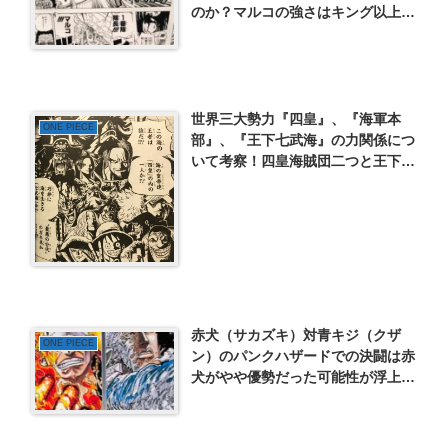
のか？マルコの強さはキング以上？
ビッグ・マムや大将との戦闘から強
さを考察！
世界三大勢力『四皇』、『海軍本
ONE PIECE
部』、『王下七武海』の力関係につ
いて考察！四皇海賊団二つと王下七
武海全体の戦力は同等程度？強さま
とめ
赤犬（サカズキ）対青キジ（クザ
ONE PIECE
ン）のパンクハザードでの決闘は赤
犬がやや優勢だった可能性が浮上？
右足を失った青雉に対して赤犬が失
った物とは？