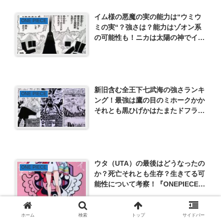
イム様の悪魔の実の能力は“ウミウ
ONE PIECE
ミの実“？強さは？能力はゾオン系
の可能性も！ニカは太陽の神でイム
は月に関係か？
新旧含む全王下七武海の強さランキ
ONE PIECE
ング！最強は鷹の目のミホークかか
それとも黒ひげかはたまたドフラミ
ンゴか？
ウタ（UTA）の最後はどうなったの
ONE PIECE
か？死亡それとも生存？生きてる可
能性について考察！『ONEPIECE
FILM RED（ワンピース フィルムレ
ッド）』
ホーム
検索
トップ
サイドバー