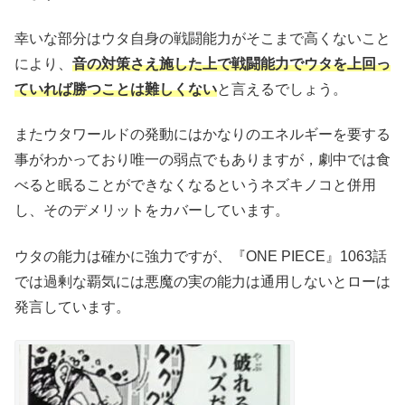
幸いな部分はウタ自身の戦闘能力がそこまで高くないこと
により、
音の対策さえ施した上で戦闘能力でウタを上回っ
ていれば勝つことは難しくない
と言えるでしょう。
またウタワールドの発動にはかなりのエネルギーを要する
事がわかっており唯一の弱点でもありますが，劇中では食
べると眠ることができなくなるというネズキノコと併用
し、そのデメリットをカバーしています。
ウタの能力は確かに強力ですが、『ONE PIECE』1063話
では過剰な覇気には悪魔の実の能力は通用しないとローは
発言しています。