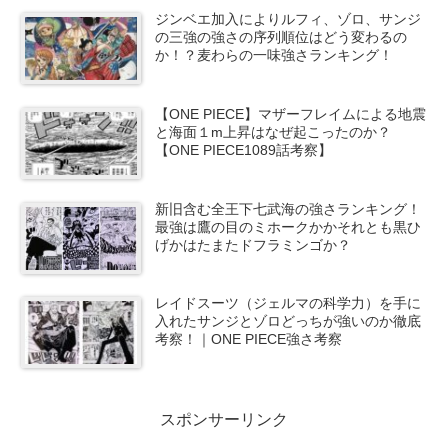
ジンベエ加入によりルフィ、ゾロ、サンジ
の三強の強さの序列順位はどう変わるの
か！？麦わらの一味強さランキング！
【ONE PIECE】マザーフレイムによる地震
と海面１m上昇はなぜ起こったのか？
【ONE PIECE1089話考察】
新旧含む全王下七武海の強さランキング！
最強は鷹の目のミホークかかそれとも黒ひ
げかはたまたドフラミンゴか？
レイドスーツ（ジェルマの科学力）を手に
入れたサンジとゾロどっちが強いのか徹底
考察！｜ONE PIECE強さ考察
スポンサーリンク