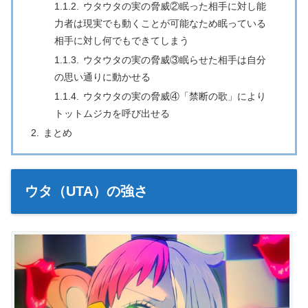
ウタウタの実の脅威②眠った相手に対し能
力者は現実でも動くことが可能なため眠っている
相手に対し何でもできてしまう
ウタウタの実の脅威③眠らせた相手は自分
の思い通りに動かせる
ウタウタの実の脅威④「禁断の歌」により
トットムジカを呼び出せる
まとめ
ウタ（UTA）の強さ