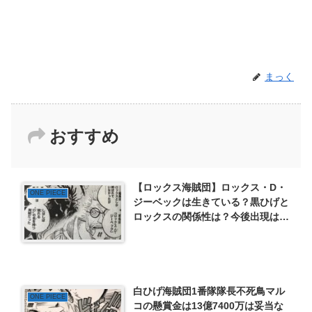
まっく
おすすめ
【ロックス海賊団】ロックス・D・
ONE PIECE
ジーベックは生きている？黒ひげと
ロックスの関係性は？今後出現はあ
り得るのか？
白ひげ海賊団1番隊隊長不死鳥マル
ONE PIECE
コの懸賞金は13億7400万は妥当な