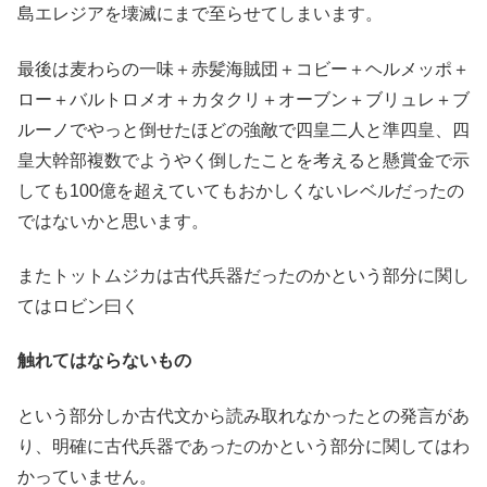
島エレジアを壊滅にまで至らせてしまいます。
最後は麦わらの一味＋赤髪海賊団＋コビー＋ヘルメッポ＋
ロー＋バルトロメオ＋カタクリ＋オーブン＋ブリュレ＋ブ
ルーノでやっと倒せたほどの強敵で四皇二人と準四皇、四
皇大幹部複数でようやく倒したことを考えると懸賞金で示
しても100億を超えていてもおかしくないレベルだったの
ではないかと思います。
またトットムジカは古代兵器だったのかという部分に関し
てはロビン曰く
触れてはならないもの
という部分しか古代文から読み取れなかったとの発言があ
り、明確に古代兵器であったのかという部分に関してはわ
かっていません。