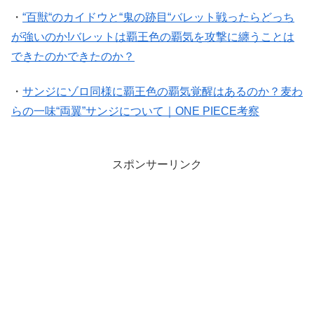
・
“百獣“のカイドウと“鬼の跡目“バレット戦ったらどっち
が強いのか!バレットは覇王色の覇気を攻撃に纏うことは
できたのかできたのか？
・
サンジにゾロ同様に覇王色の覇気覚醒はあるのか？麦わ
らの一味“両翼”サンジについて｜ONE PIECE考察
スポンサーリンク