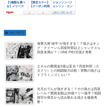
ONE PIECE
海軍大将“緑牛”が強すぎる！？強さはキン
グ・クイーンら四皇幹部以上シャンクスら
四皇未満か？｜ONE PIECE強さ考察
エネルの懸賞金5億は妥当？四皇幹部（カ
タクリ）との戦闘能力比較！実際の強さは
ドフラミンゴくらい？
光月おでんが強すぎる！？その強さは四皇
レベル？懸賞金額は30億ベリー後半？戦闘
描写や発言から読み取れる強さを徹底考
察！