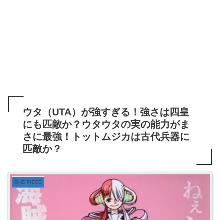
ウタ（UTA）が強すぎる！強さは四皇
にも匹敵か？ウタウタの実の能力がま
さに最強！トットムジカは古代兵器に
匹敵か？
ONE PIECE