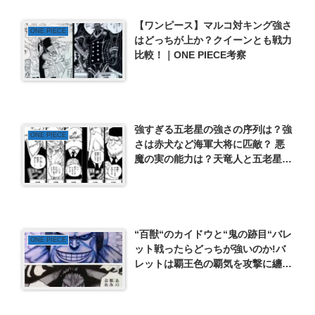
【ワンピース】マルコ対キング強さ
ONE PIECE
はどっちが上か？クイーンとも戦力
比較！｜ONE PIECE考察
強すぎる五老星の強さの序列は？強
ONE PIECE
さは赤犬など海軍大将に匹敵？ 悪
魔の実の能力は？天竜人と五老星は
どっちが偉い？
“百獣“のカイドウと“鬼の跡目“バレ
ONE PIECE
ット戦ったらどっちが強いのか!バ
レットは覇王色の覇気を攻撃に纏う
ことはできたのかできたのか？