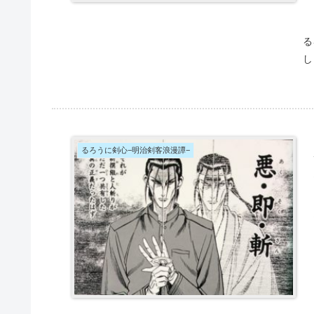
る
し
るろうに剣心−明治剣客浪漫譚−