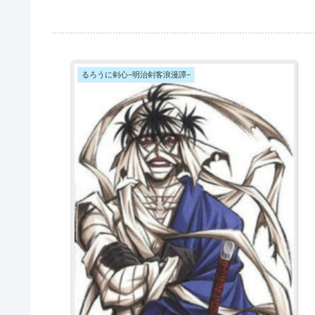
るろうに剣心−明治剣客浪漫譚−