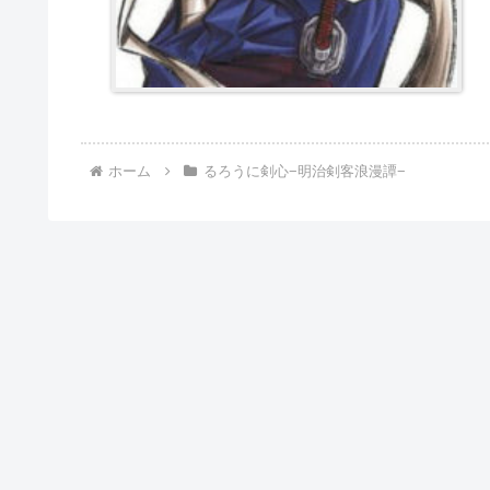
ホーム
るろうに剣心−明治剣客浪漫譚−