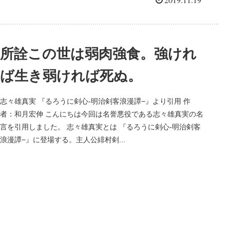
所詮この世は弱肉強食。強けれ
ば生き弱ければ死ぬ。
志々雄真実 『るろうに剣心-明治剣客浪漫譚−』より引用 作
者：和月宏伸 こんにちは今回は名誉悪役である志々雄真実の名
言を引用しました。 志々雄真実とは 『るろうに剣心-明治剣客
浪漫譚−』に登場する。主人公緋村剣...