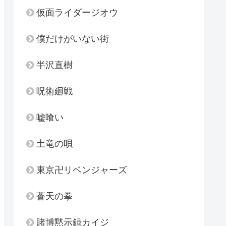
仮面ライダージオウ
僕だけがいない街
半沢直樹
呪術廻戦
嘘喰い
土竜の唄
東京卍リベンジャーズ
蒼天の拳
賭博黙示録カイジ