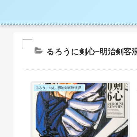
るろうに剣心−明治剣客
るろうに剣心−明治剣客浪漫譚−