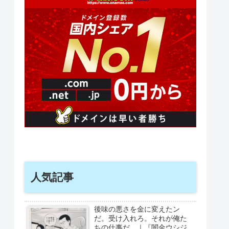
人気記事
後味の悪さを金に変えたン
だ。受け入れろ。それが俺た
ちの仕事だ。｜『闇金ウシジ