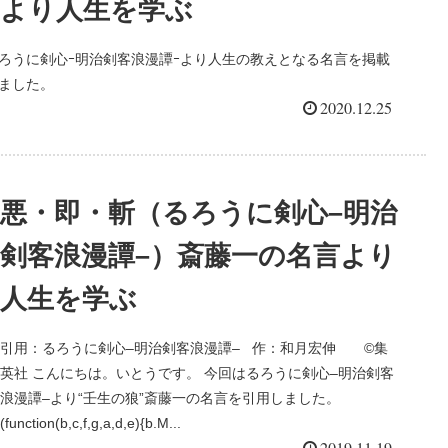
より人生を学ぶ
ろうに剣心ｰ明治剣客浪漫譚ｰより人生の教えとなる名言を掲載
ました。
2020.12.25
悪・即・斬（るろうに剣心–明治
剣客浪漫譚–）斎藤一の名言より
人生を学ぶ
引用：るろうに剣心–明治剣客浪漫譚– 作：和月宏伸 ©️集
英社 こんにちは。いとうです。 今回はるろうに剣心–明治剣客
浪漫譚–より“壬生の狼”斎藤一の名言を引用しました。
(function(b,c,f,g,a,d,e){b.M...
2019.11.19