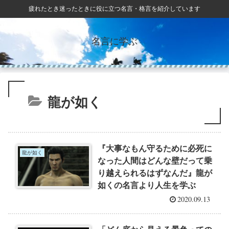
疲れたとき迷ったときに役に立つ名言・格言を紹介しています
名言に学ぶ
龍が如く
『大事なもん守るために必死に
龍が如く
なった人間はどんな壁だって乗
り越えられるはずなんだ』龍が
如くの名言より人生を学ぶ
2020.09.13