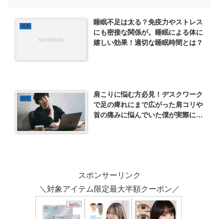
睡眠不足は太る？免疫力やストレス
健康
にも密接な関係が。睡眠による体に
嬉しい効果！適切な睡眠時間とは？
肩こりに悩む方必見！デスクワーク
健康
で足の痺れにまで広がった肩コリや
首の痛みに悩んでいた僕が実際に試
して良かった方法3選
スポンサーリンク
＼対象アイテム限定最大半額クーポン／