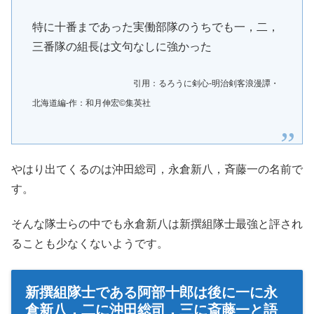
特に十番まであった実働部隊のうちでも一，二，
三番隊の組長は文句なしに強かった
引用：るろうに剣心-明治剣客浪漫譚・
北海道編-作：和月伸宏©︎集英社
やはり出てくるのは沖田総司，永倉新八，斉藤一の名前で
す。
そんな隊士らの中でも永倉新八は新撰組隊士最強と評され
ることも少なくないようです。
新撰組隊士である阿部十郎は後に一に永
倉新八，二に沖田総司，三に斎藤一と語