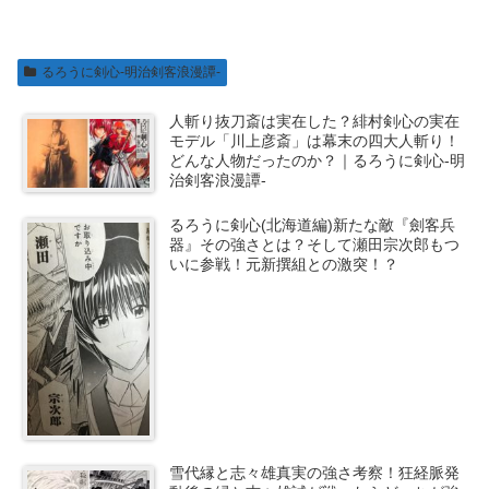
るろうに剣心-明治剣客浪漫譚-
人斬り抜刀斎は実在した？緋村剣心の実在
モデル「川上彦斎」は幕末の四大人斬り！
どんな人物だったのか？｜るろうに剣心-明
治剣客浪漫譚-
るろうに剣心(北海道編)新たな敵『劍客兵
器』その強さとは？そして瀬田宗次郎もつ
いに参戦！元新撰組との激突！？
雪代縁と志々雄真実の強さ考察！狂経脈発