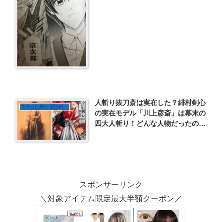
人斬り抜刀斎は実在した？緋村剣心
るろうに剣心-明治剣客浪漫譚-
の実在モデル「川上彦斎」は幕末の
四大人斬り！どんな人物だったの
か？｜るろうに剣心-明治剣客浪漫
譚-
スポンサーリンク
＼対象アイテム限定最大半額クーポン／