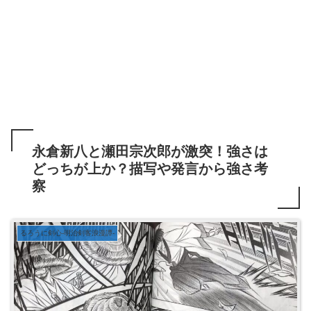
永倉新八と瀬田宗次郎が激突！強さは
どっちが上か？描写や発言から強さ考
察
るろうに剣心-明治剣客浪漫譚-