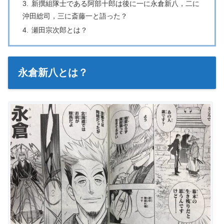
新撰組隊士である阿部十郎は後に一に永倉新八，二に
沖田総司，三に斎藤一と語った？
瀬田宗次郎とは？
永倉新八とは？