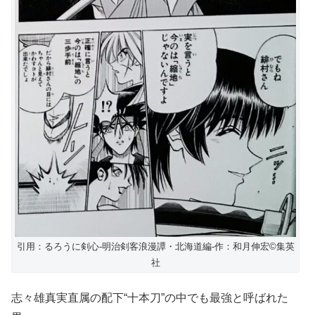
引用：るろうに剣心-明治剣客浪漫譚・北海道編-作：和月伸宏©︎集英
社
志々雄真実直属の配下“十本刀”の中でも最強と呼ばれた