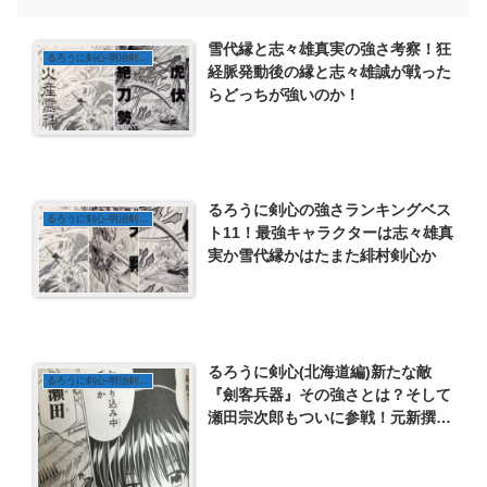
雪代縁と志々雄真実の強さ考察！狂
るろうに剣心-明治剣客浪漫譚-
経脈発動後の縁と志々雄誠が戦った
らどっちが強いのか！
るろうに剣心の強さランキングベス
るろうに剣心-明治剣客浪漫譚-
ト11！最強キャラクターは志々雄真
実か雪代縁かはたまた緋村剣心か
るろうに剣心(北海道編)新たな敵
るろうに剣心-明治剣客浪漫譚-
『劍客兵器』その強さとは？そして
瀬田宗次郎もついに参戦！元新撰組
との激突！？