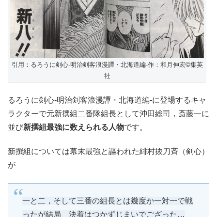
引用：るろうに剣心-明治剣客浪漫譚・北海道編-作：和月伸宏©︎集英
社
るろうに剣心-明治剣客浪漫譚・北海道編-に登場するキャ
ラクターで元新撰組二番隊組長として沖田総司，斎藤一に
並び
新撰組最強に数えられる人物
です。
新撰組については幕末最強と謳われた緋村抜刀斉（剣心）
が
一と二，そして三番の組長とは幾度か一対一で戦
ったが結局 決着はつかずじまいでござった…