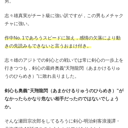
男。
志々雄真実がチート級に強い訳ですが，この男もメチャク
チャに強い。
作中No. 1であろうスピードに加え，感情の欠落により動
きの先読みもできないと言うおまけ付き。
志々雄のアジトでの剣心との戦いでは常に剣心の一歩上を
行きつつも，剣心の最終奥義“天翔龍閃（あまかけるりゅ
うのひらめき）”に敗れ去りました。
剣心も奥義“天翔龍閃（あまかけるりゅうのひらめき）”が
なかったらかなり危ない相手だったのではないでしょう
か。
そんな瀬田宗次郎をしてるろうに剣心-明治剣客浪漫譚・