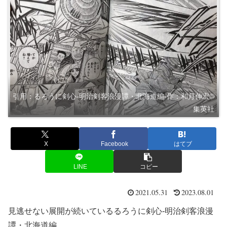
引用：るろうに剣心-明治剣客浪漫譚・北海道編-作：和月伸宏©︎
集英社
X
Facebook
はてブ
LINE
コピー
2021.05.31
2023.08.01
見逃せない展開が続いているるろうに剣心-明治剣客浪漫
譚・北海道編。