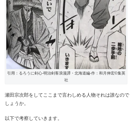
引用：るろうに剣心-明治剣客浪漫譚・北海道編-作：和月伸宏©︎集英
社
瀬田宗次郎をしてここまで言わしめる人物それは誰なので
しょうか。
以下で考察していきます。