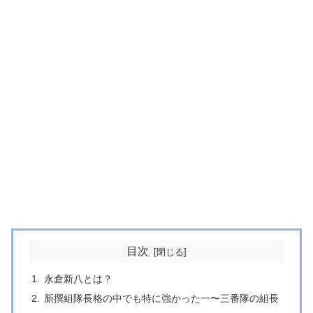
目次
永倉新八とは？
新撰組隊長格の中でも特に強かった一〜三番隊の組長