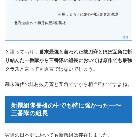
引用：るろうに剣心-明治剣客浪漫譚・
北海道編-作：和月伸宏©︎集英社
と語っており，
幕末最強と言われた抜刀斉とほぼ互角に斬
り結んだ一番隊から三番隊の組長においては原作でも最強
クラス
と言っても過言ではないでしょう。
幕末時代の緋村抜刀斉と互角ですから相当強いですよね。
新撰組隊長格の中でも特に強かった一〜
三番隊の組長
実際の日本史においても新撰組は存在しました。