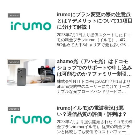
は提供元がドコモであることから格安プ
ランでありつつも、ドコモショップで申
し込みからサポートまでが可能な料金プ
irumoにプラン変更の際の注意点
docomo
ランです...
とは？デメリットについて11項目
に分けて解説！
2023年7月1日より提供スタートしたドコ
モの料金プランirumo（イルモ）。4G、
5G含めて大手3キャリアで最も多い26万
以上の基地局数をふんだんに使えるドコ
モの新料金プランです。ドコモのサブブ
ランド的な扱いでスタートしたOCNモバ
ahamo光（アハモ光）はドコモ
docomo
イルO...
ショップでのサポートや申し込み
は可能なのか？ファミリー割引グ
ループに光セット割は適応される
株式会社NTTドコモは2023年7月1日より
のか？プロバイダはどこ？
ahamo契約中のユーザーに向けてリーズ
ナブルな光ブロードバンドサービス
ahamo光の提供を開始しました。今回の
記事では ahamo光の概要 ahamo光はドコ
モショップで申し込みが可能なのか a...
irumo(イルモ)の電波状況は悪
docomo
い？通信品質の評価・評判は？
2023年7月より提供開始されたドコモの料
金プランirumo(イルモ)。従来の料金プラ
ンと比較しても安価でコストパフォーマ
ンスに優れた料金プランです。しかしこ