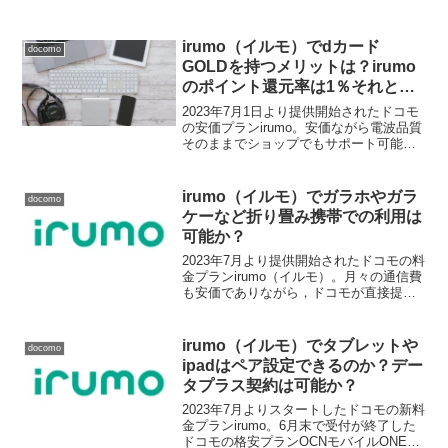
irumo（イルモ）でdカード
docomo
GOLDを持つメリットは？irumo
のポイント還元率は1％それとも
10％？ドコモ光，ドコモでんきの
2023年7月1日より提供開始されたドコモ
還元率は？
の安価プランirumo。安価ながら電波品質
そのままでショップでもサポート可能※
といった観点からドコモの料金プランの
中でも今までの料金プランとは全く性質
の異なる料金プランとなっています。※
irumo（イルモ）でガラホやガラ
docomo
一部設定サポ...
ケーなど折り畳み携帯での利用は
可能か？
2023年7月より提供開始されたドコモの料
金プランirumo（イルモ）。月々の通信費
も安価でありながら，ドコモが直接提供
する料金プランということで電波状況に
もかなり期待が持てます。今回はそんな
ドコモの料金プランirumoについて・ガラ
irumo（イルモ）でタブレットや
docomo
ホやガ...
ipadはペア設定できるのか？デー
タプラス契約は可能か？
2023年7月よりスタートしたドコモの新料
金プランirumo。6月末で受付が終了した
ドコモの格安プランOCNモバイルONEと