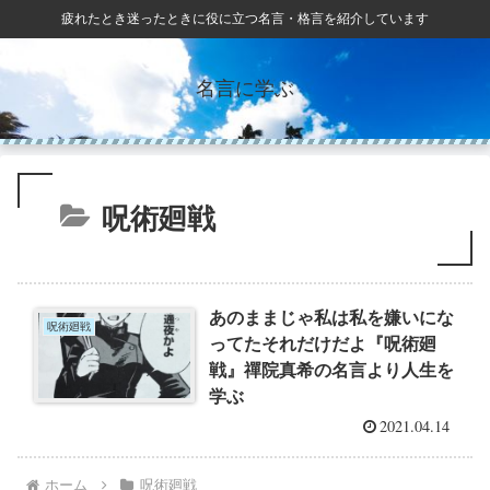
疲れたとき迷ったときに役に立つ名言・格言を紹介しています
名言に学ぶ
呪術廻戦
あのままじゃ私は私を嫌いにな
呪術廻戦
ってたそれだけだよ『呪術廻
戦』禪院真希の名言より人生を
学ぶ
2021.04.14
ホーム
呪術廻戦